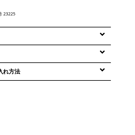
ze: Basin Green
 23225
入れ方法