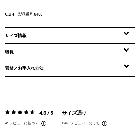
CIBN
Cinnamon Brown
| 製品番号 84031
サイズ情報
特長
素材／お手入れ方法
4.6 / 5
サイズ通り
評価:
4.6 / 5
45レビューに基づく
84%
レビュアーのうち