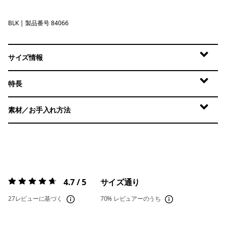
BLK
Black
| 製品番号 84066
サイズ情報
特長
素材／お手入れ方法
4.7 / 5
サイズ通り
評価:
4.7 / 5
27レビューに基づく
70%
レビュアーのうち