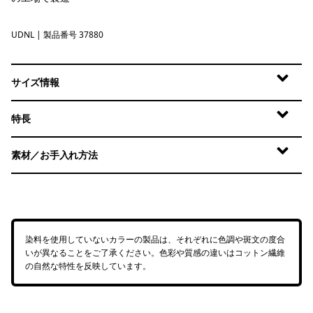
UDNL
Undyed Natural
| 製品番号 37880
サイズ情報
特長
素材／お手入れ方法
染料を使用していないカラーの製品は、それぞれに色調や斑文の度合
いが異なることをご了承ください。色彩や質感の違いはコットン繊維
の自然な特性を反映しています。