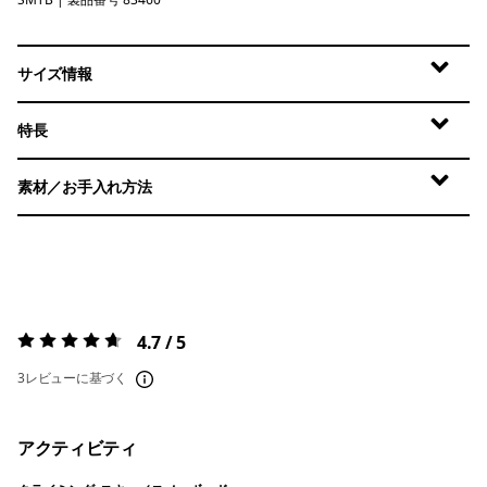
Summit Blue
サイズ情報
特長
素材／お手入れ方法
4.7 / 5
評価:
4.7 / 5
3レビューに基づく
アクティビティ