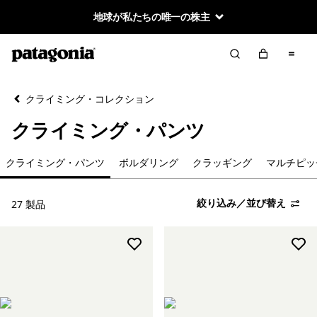
地球が私たちの唯一の株主
絞り込み／並び替え
クリア
並べ替え
クライミング・コレクション
絞り込み
カテゴリー
クライミング・パンツ
新着製品
クライミング・パンツ
ボルダリング
クラッギング
マルチピッ
メンズ
絞り込み／並び替え
27 製品
ウィメンズ
パック＆ギア
アルパイン