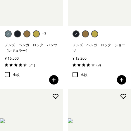
クライミング・パンツ
ボルダリング
クラッギング
+3
メンズ・ベンガ・ロック・パンツ
メンズ・ベンガ・ロック・ショー
すべて表示 (1)
（レギュラー）
ツ
¥ 16,500
¥ 13,200
絞り込み
在庫のあるサイズ
レビュー
レビュー
(71
)
(9
)
評価: 4.3 / 5
評価: 4.0 / 5
比較
比較
絞り込み
在庫のあるカラー
絞り込み
性別
絞り込み
素材
絞り込み
フィット