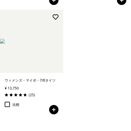
ウィメンズ・マイポ・7/8タイツ
¥ 13,750
レビュー
(25
)
評価: 4.8 / 5
比較