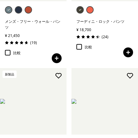
メンズ・フリー・ウォール・パン
フーディニ・ロック・パンツ
ツ
¥ 18,700
¥ 21,450
レビュー
(24
)
評価: 4.4 / 5
レビュー
(19
)
評価: 4.6 / 5
比較
比較
新製品