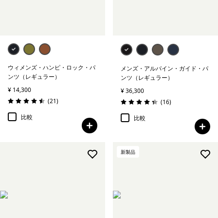
絞り込み
保温指標
絞り込み
アクティビティ
絞り込み
気象条件
ウィメンズ・ハンピ・ロック・パ
メンズ・アルパイン・ガイド・パ
ンツ（レギュラー）
ンツ（レギュラー）
¥ 14,300
絞り込み
特徴
¥ 36,300
レビュー
(21
)
レビュー
(16
)
評価: 4.5 / 5
評価: 4.4 / 5
比較
比較
新製品