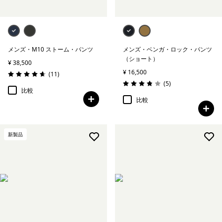
メンズ・M10 ストーム・パンツ
メンズ・ベンガ・ロック・パンツ
（ショート）
¥ 38,500
¥ 16,500
レビュー
(11
)
評価: 4.6 / 5
レビュー
(5
)
評価: 3.8 / 5
比較
比較
新製品