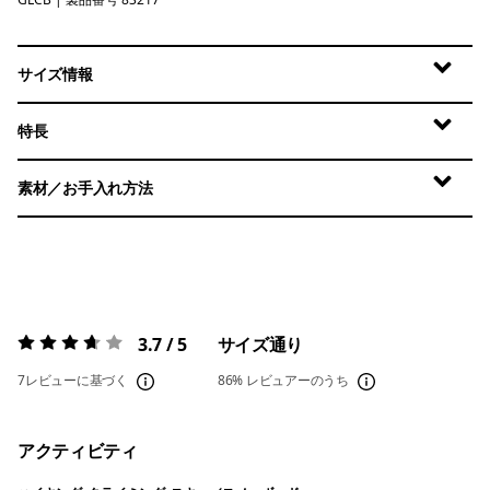
Glacial Blue
サイズ情報
特長
素材／お手入れ方法
3.7 / 5
サイズ通り
評価:
3.7 / 5
7レビューに基づく
86%
レビュアーのうち
アクティビティ