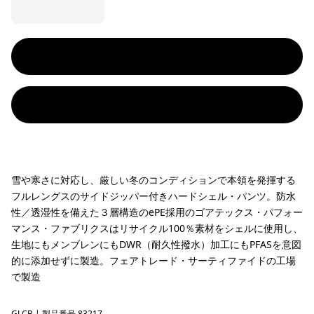
雪や寒さに対応し、厳しい冬のコンディションで本領を発揮する
フルレングスのサイドジッパー付きハードシェル・パンツ。防水
性／透湿性を備えた３層構造のePE採用のゴアテックス・パフォー
マンス・ファブリクスはリサイクル100％素材をシェルに使用し、
生地にもメンブレンにもDWR（耐久性撥水）加工にもPFASを意図
的に添加せずに製造。フェアトレード・サーティファイドの工場
で製造
GLCB
| 製品番号 83217