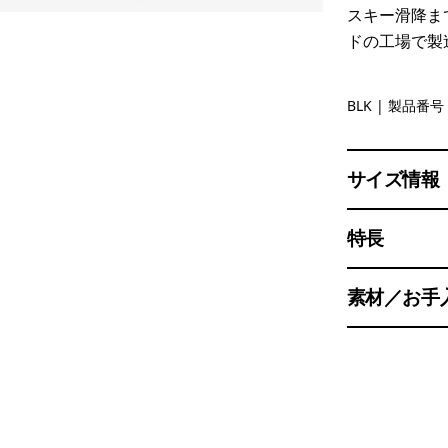
スキー滑降ま
ドの工場で製
Black
BLK
| 製品番号 
サイズ情報
特長
素材／お手