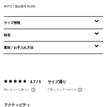
WSTO
Weathered Stone
| 製品番号 85365
サイズ情報
特長
素材／お手入れ方法
4.7 / 5
サイズ通り
評価:
4.7 / 5
45レビューに基づく
77%
レビュアーのうち
アクティビティ