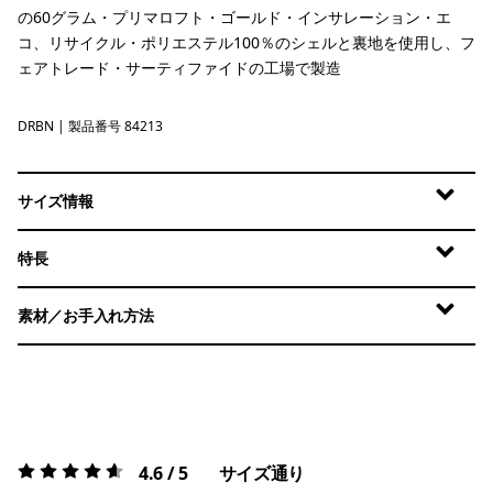
の60グラム・プリマロフト・ゴールド・インサレーション・エ
コ、リサイクル・ポリエステル100％のシェルと裏地を使用し、フ
ェアトレード・サーティファイドの工場で製造
DRBN
Deer Brown
| 製品番号 84213
サイズ情報
特長
素材／お手入れ方法
4.6 / 5
サイズ通り
評価:
4.6 / 5