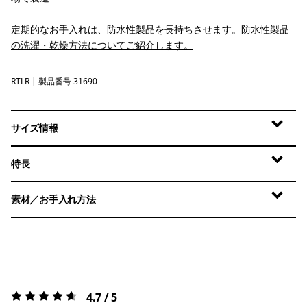
定期的なお手入れは、防水性製品を長持ちさせます。
防水性製品
の洗濯・乾燥方法についてご紹介します。
RTLR
Redtail Rust
| 製品番号 31690
サイズ情報
特長
素材／お手入れ方法
4.7 / 5
評価:
4.7 / 5