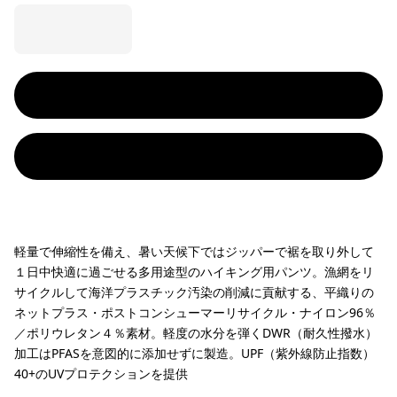
軽量で伸縮性を備え、暑い天候下ではジッパーで裾を取り外して
１日中快適に過ごせる多用途型のハイキング用パンツ。漁網をリ
サイクルして海洋プラスチック汚染の削減に貢献する、平織りの
ネットプラス・ポストコンシューマーリサイクル・ナイロン96％
／ポリウレタン４％素材。軽度の水分を弾くDWR（耐久性撥水）
加工はPFASを意図的に添加せずに製造。UPF（紫外線防止指数）
40+のUVプロテクションを提供