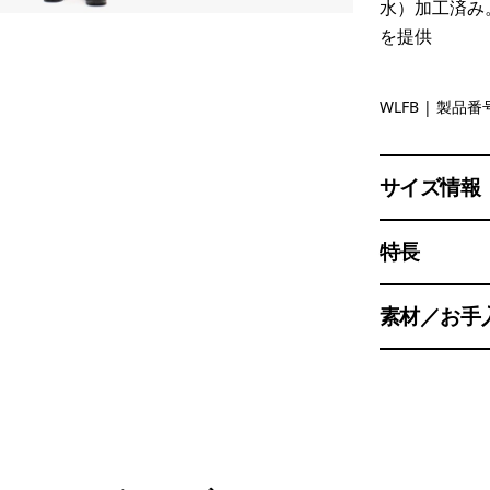
水）加工済み。
を提供
Wolf Bro
WLFB
| 製品番号
サイズ情報
特長
素材／お手