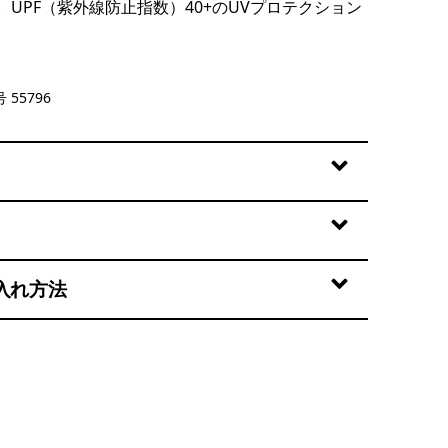
UPF（紫外線防止指数）40+のUVプロテクション
wn
 55796
入れ方法