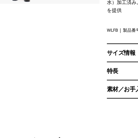
水）加工済み。
を提供
Wolf Bro
WLFB
| 製品番号
サイズ情報
特長
素材／お手