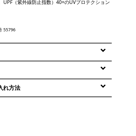
UPF（紫外線防止指数）40+のUVプロテクション
wn
 55796
入れ方法