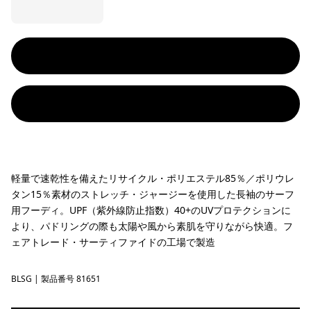
軽量で速乾性を備えたリサイクル・ポリエステル85％／ポリウレ
タン15％素材のストレッチ・ジャージーを使用した長袖のサーフ
用フーディ。UPF（紫外線防止指数）40+のUVプロテクションに
より、パドリングの際も太陽や風から素肌を守りながら快適。フ
ェアトレード・サーティファイドの工場で製造
BLSG
Blue Sage
| 製品番号 81651