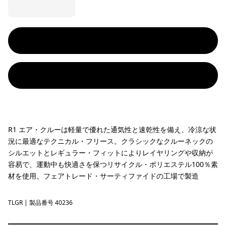
R1 エア・クルーは軽量で優れた通気性と速乾性を備え、冷涼な状
況に最適なテクニカル・フリース。クラシックなクルーネックの
シルエットとレギュラー・フィットによりレイヤリングや収納が
容易で、運動中も快適さを保つリサイクル・ポリエステル100％素
材を使用。フェアトレード・サーティファイドの工場で製造
TLGR
Treeline Green
| 製品番号 40236