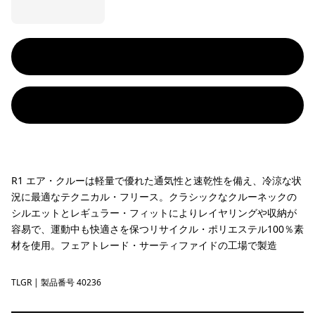
R1 エア・クルーは軽量で優れた通気性と速乾性を備え、冷涼な状
況に最適なテクニカル・フリース。クラシックなクルーネックの
シルエットとレギュラー・フィットによりレイヤリングや収納が
容易で、運動中も快適さを保つリサイクル・ポリエステル100％素
材を使用。フェアトレード・サーティファイドの工場で製造
TLGR
Treeline Green
| 製品番号 40236