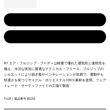
R1 エア・フルジップ・フーディは軽量で優れた通気性と速乾性を
備え、冷涼な状況に最適なテクニカル・フリース。フルジップの
シルエットにより脱ぎ着やベンチレーションが容易で、運動中も
快適さを保つリサイクル・ポリエステル100％素材を使用。フェア
トレード・サーティファイドの工場で製造
TLGR
Treeline Green
| 製品番号 40256