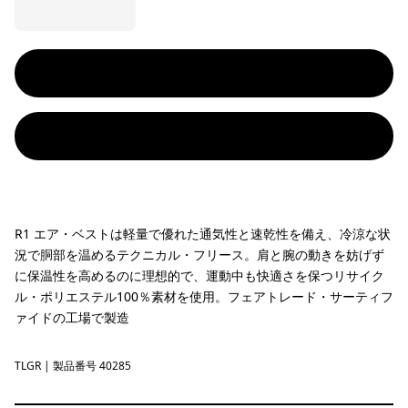
R1 エア・ベストは軽量で優れた通気性と速乾性を備え、冷涼な状
況で胴部を温めるテクニカル・フリース。肩と腕の動きを妨げず
に保温性を高めるのに理想的で、運動中も快適さを保つリサイク
ル・ポリエステル100％素材を使用。フェアトレード・サーティフ
ァイドの工場で製造
TLGR
Treeline Green
| 製品番号 40285