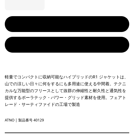
軽量でコンパクトに収納可能なハイブリッドのR1 ジャケットは、
山での涼しい日々に何をするにも多用途に使える中間着。テクニ
カルな万能型のフリースとして抜群の伸縮性と耐久性と通気性を
提供するポーラテック・パワー・グリッド素材を使用。フェアト
レード・サーティファイドの工場で製造
ATNO
Autumn Orange
| 製品番号 40129