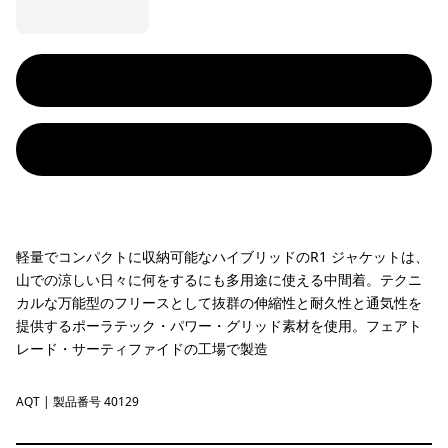
軽量でコンパクトに収納可能なハイブリッドのR1 ジャケットは、
山での涼しい日々に何をするにも多用途に使える中間着。テクニ
カルな万能型のフリースとして抜群の伸縮性と耐久性と通気性を
提供するポーラテック・パワー・グリッド素材を使用。フェアト
レード・サーティファイドの工場で製造
AQT
Aquatic Blue
| 製品番号 40129