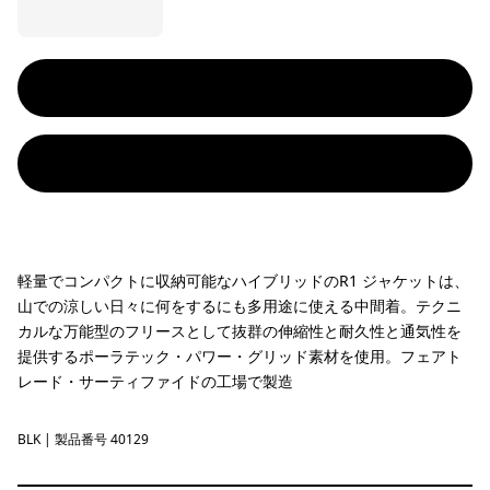
軽量でコンパクトに収納可能なハイブリッドのR1 ジャケットは、
山での涼しい日々に何をするにも多用途に使える中間着。テクニ
カルな万能型のフリースとして抜群の伸縮性と耐久性と通気性を
提供するポーラテック・パワー・グリッド素材を使用。フェアト
レード・サーティファイドの工場で製造
BLK
Black
| 製品番号 40129