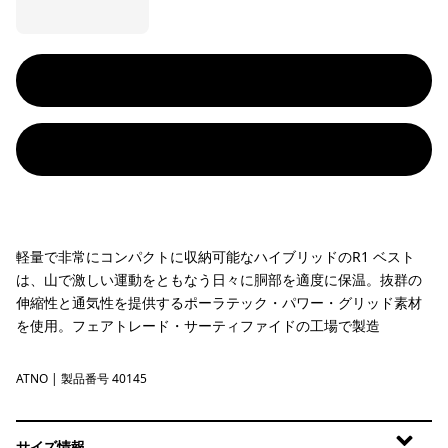
軽量で非常にコンパクトに収納可能なハイブリッドのR1 ベスト
は、山で激しい運動をともなう日々に胴部を適度に保温。抜群の
伸縮性と通気性を提供するポーラテック・パワー・グリッド素材
を使用。フェアトレード・サーティファイドの工場で製造
ATNO
Autumn Orange
| 製品番号 40145
サイズ情報