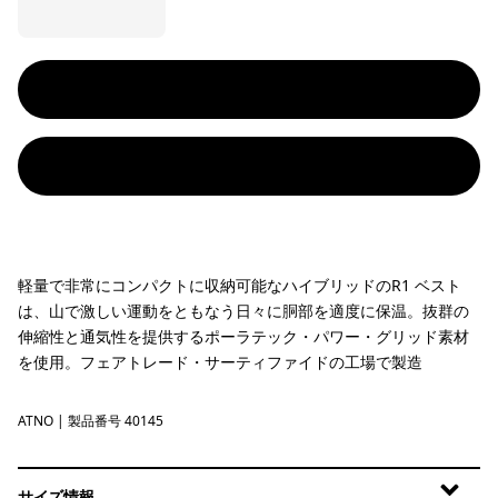
軽量で非常にコンパクトに収納可能なハイブリッドのR1 ベスト
は、山で激しい運動をともなう日々に胴部を適度に保温。抜群の
伸縮性と通気性を提供するポーラテック・パワー・グリッド素材
を使用。フェアトレード・サーティファイドの工場で製造
ATNO
Autumn Orange
| 製品番号 40145
サイズ情報