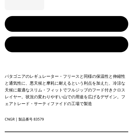
パタゴニアのレギュレーター・フリースと同様の保温性と伸縮性
と通気性に、悪天候と摩耗に耐えるという利点を加えた、冷涼な
天候に最適なスリム・フィットでフルジップのフード付きクロス
レイヤー。状況の変わりやすい山での用途を広げるデザイン。フ
ェアトレード・サーティファイドの工場で製造
CNGR
Canopy Green
| 製品番号 83579