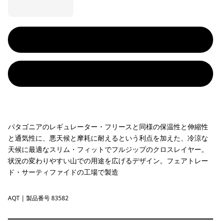
パタゴニアのレギュレーター・フリースと同様の保温性と伸縮性
と通気性に、悪天候と摩耗に耐えるという利点を加えた、冷涼な
天候に最適なスリム・フィットでフルジップのクロスレイヤー。
状況の変わりやすい山での用途を広げるデザイン。フェアトレー
ド・サーティファイドの工場で製造
AQT
Aquatic Blue
| 製品番号 83582