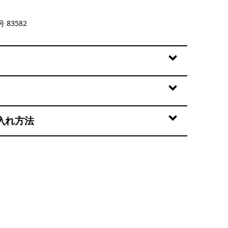
en
 83582
入れ方法