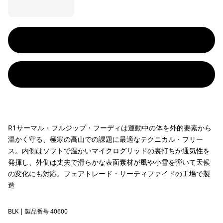
R1サーマル・フルジップ・フーディは運動中の体を外的要素から
温かく守る、極寒の高山での課題に最適なテクニカル・フリー
ス。内側はソフトで温かいマイクログリッドの裏打ちが通気性を
発揮し、外側は丈夫で滑らかな表面素材が風や小雪を弾いて天候
の変化にも対応。フェアトレード・サーティファイドの工場で製
造
BLK
Black
| 製品番号 40600