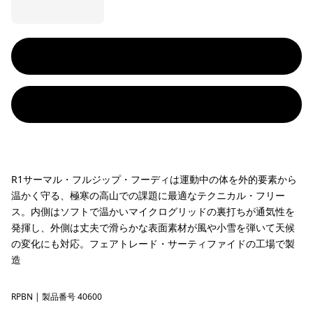
R1サーマル・フルジップ・フーディは運動中の体を外的要素から
温かく守る、極寒の高山での課題に最適なテクニカル・フリー
ス。内側はソフトで温かいマイクログリッドの裏打ちが通気性を
発揮し、外側は丈夫で滑らかな表面素材が風や小雪を弾いて天候
の変化にも対応。フェアトレード・サーティファイドの工場で製
造
RPBN
Raptor Brown
| 製品番号 40600