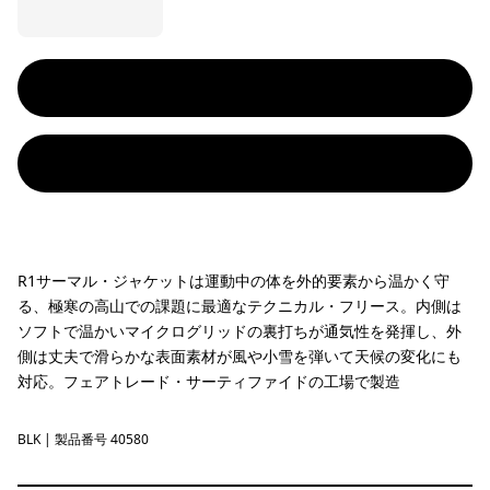
R1サーマル・ジャケットは運動中の体を外的要素から温かく守
る、極寒の高山での課題に最適なテクニカル・フリース。内側は
ソフトで温かいマイクログリッドの裏打ちが通気性を発揮し、外
側は丈夫で滑らかな表面素材が風や小雪を弾いて天候の変化にも
対応。フェアトレード・サーティファイドの工場で製造
BLK
Black
| 製品番号 40580