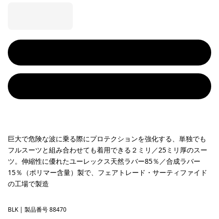
巨大で危険な波に乗る際にプロテクションを強化する、単独でも
フルスーツと組み合わせても着用できる２ミリ／25ミリ厚のスー
ツ。伸縮性に優れたユーレックス天然ラバー85％／合成ラバー
15％（ポリマー含量）製で、フェアトレード・サーティファイド
の工場で製造
BLK
Black
| 製品番号 88470