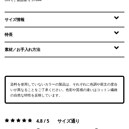
Orange Peel
サイズ情報
特長
素材／お手入れ方法
染料を使用していないカラーの製品は、それぞれに色調や斑文の度合
いが異なることをご了承ください。色彩や質感の違いはコットン繊維
の自然な特性を反映しています。
4.8 / 5
サイズ通り
評価:
4.8 / 5