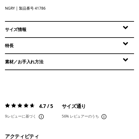
NGRY
Noble Grey
| 製品番号 41786
サイズ情報
特長
素材／お手入れ方法
4.7 / 5
サイズ通り
評価:
4.7 / 5
9レビューに基づく
56%
レビュアーのうち
アクティビティ