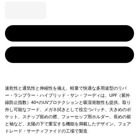
速乾性と通気性と伸縮性を備え、軽量で快適な多用途型のリバ
ー・ランブラー・ハイブリッド・サン・フーディは、UPF（紫外
線防止指数）40+のUVプロテクションと吸湿発散性も提供。取り
外し可能なフード、メガネ拭きとして役立つパッチ、大きめのポ
ケット、スナップ留めの襟、フォーセップ用ホルダー、長めの裾
と袖など、太陽の下で重宝する機能を満載したデザイン。フェア
トレード・サーティファイドの工場で製造