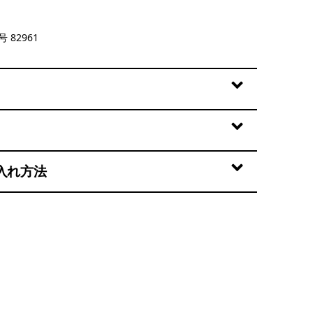
lue
 82961
入れ方法