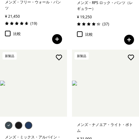
メンズ・フリー・ウォール・パン
メンズ・RPS ロック・パンツ（レ
ツ
ギュラー）
¥ 21,450
¥ 19,250
レビュー
(19
)
レビュー
(37
)
評価: 4.6 / 5
評価: 4.2 / 5
比較
比較
新製品
新製品
メンズ・ナノエア・ライト・ボト
ム
メンズ・ミックス・アルパイン・
¥ 31,900