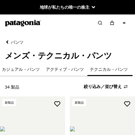
地球が私たちの唯一の株主
絞り込み／並び替え
クリア
並べ替え
パンツ
絞り込み
カテゴリー
メンズ・テクニカル・パンツ
アルパイン・パンツ
カジュアル・パンツ
アクティブ・パンツ
テクニカル・パンツ
絞り込み
在庫のあるサイズ
絞り込み／並び替え
34 製品
絞り込み
在庫のあるカラー
新製品
新製品
絞り込み
スポーツ
絞り込み
特長