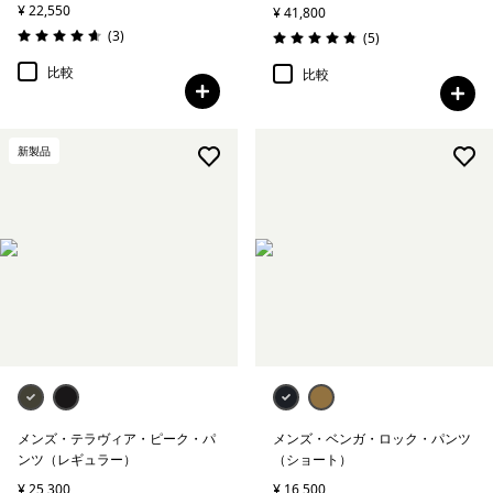
¥ 22,550
¥ 41,800
レビュー
(3
)
レビュー
(5
)
評価: 4.7 / 5
評価: 4.8 / 5
比較
比較
新製品
メンズ・テラヴィア・ピーク・パ
メンズ・ベンガ・ロック・パンツ
ンツ（レギュラー）
（ショート）
¥ 25,300
¥ 16,500