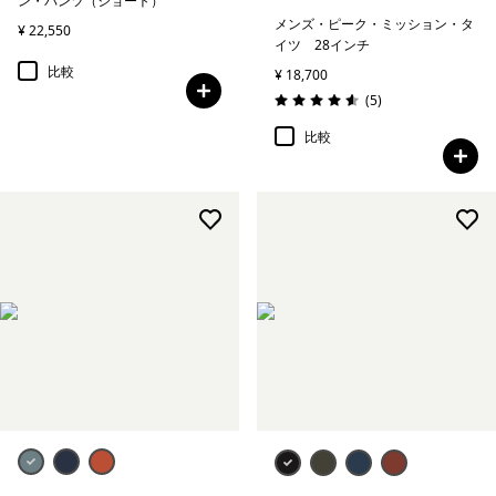
ン・パンツ（ショート）
メンズ・ピーク・ミッション・タ
¥ 22,550
イツ 28インチ
比較
¥ 18,700
レビュー
(5
)
評価: 4.6 / 5
比較