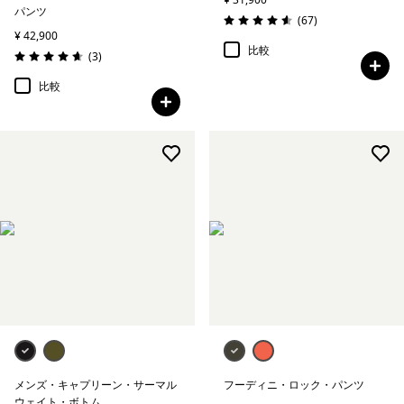
パンツ
レビュー
(67
)
評価: 4.6 / 5
¥ 42,900
比較
レビュー
(3
)
評価: 4.7 / 5
比較
メンズ・キャプリーン・サーマル
フーディニ・ロック・パンツ
ウェイト・ボトム