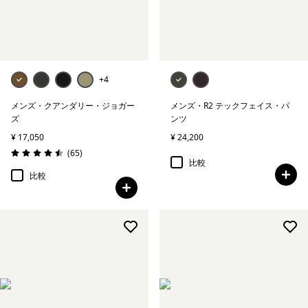
絞り込み
素材
絞り込み
フィット
+4
メンズ・クアンダリー・ジョガー
メンズ・R2 テックフェイス・パ
絞り込み
ウェブアウトレット
ズ
ンツ
¥ 17,050
¥ 24,200
レビュー
(65
)
評価: 4.5 / 5
比較
比較