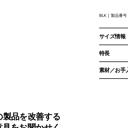
Black
BLK
| 製品番号 
サイズ情報
特長
素材／お手
の製品を改善する
意見をお聞かせく