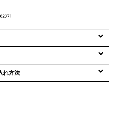
82971
入れ方法