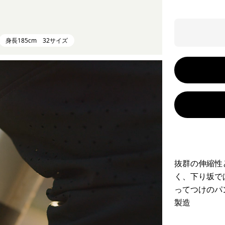
身長185cm 32サイズ
抜群の伸縮性
く、下り坂で
ってつけのパ
製造