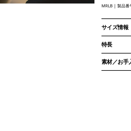
Marlow B
MRLB
| 製品番号
サイズ情報
特長
素材／お手