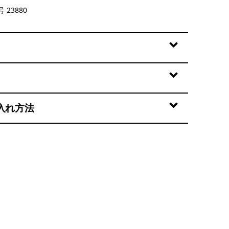
rown
 23880
入れ方法