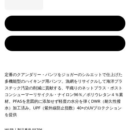
定番のクアンダリー・パンツをジョガーのシルエットで仕上げた
多機能型のハイキング用パンツ。漁網をリサイクルして海洋プラ
スチック汚染の削減に貢献する、平織りのネットプラス・ポスト
コンシューマーリサイクル・ナイロン96％／ポリウレタン４％素
材。PFASを意図的に添加せず軽度の水分を弾くDWR（耐久性撥
水）加工済み。UPF（紫外線防止指数）40+のUVプロテクション
を提供
WLFB
| 製品番号 55796