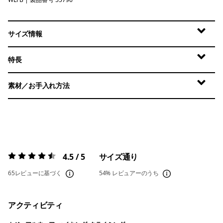
Wolf Brown
サイズ情報
特長
素材／お手入れ方法
4.5 / 5
サイズ通り
評価:
4.5 / 5
65レビューに基づく
54%
レビュアーのうち
アクティビティ