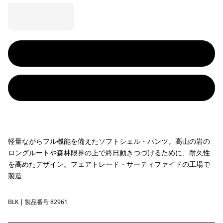
軽量ながらフル機能を備えたソフトシェル・パンツ。高山の岩の
ロングルートや森林限界の上で終日動きつづけるために、耐久性
を高めたデザイン。フェアトレード・サーティファイドの工場で
製造
BLK
Black
| 製品番号 82961