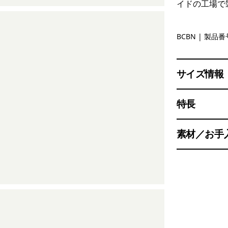
イドの工場で
Bobcat B
BCBN
| 製品番号
サイズ情報
特長
素材／お手