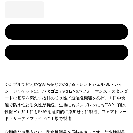
シンプルで控えめながら信頼のおけるトレントシェル 3L・レイ
ン・ジャケットは、パタゴニアのH2Noパフォーマンス・スタンダ
ードの基準を満たす抜群の防水性／透湿性機能を発揮。１日中快
適で防水性と耐久性が持続。生地にもメンブレンにもDWR（耐久
性撥水）加工にもPFASを意図的に添加せずに製造。フェアトレー
ド・サーティファイドの工場で製造
定期的なお手入れは、防水性製品を長持ちさせます。
防水性製品