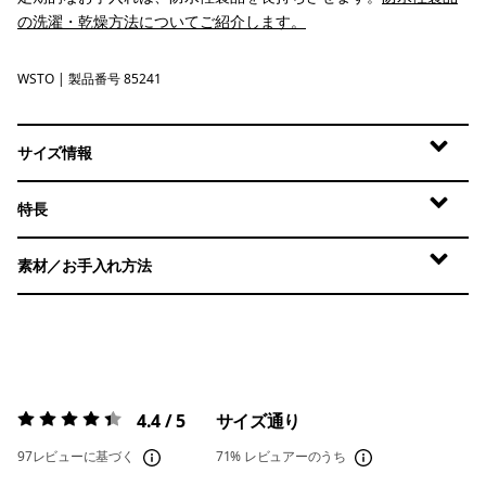
の洗濯・乾燥方法についてご紹介します。
WSTO
Weathered Stone
| 製品番号 85241
サイズ情報
特長
素材／お手入れ方法
4.4 / 5
サイズ通り
評価:
4.4 / 5
97レビューに基づく
71%
レビュアーのうち