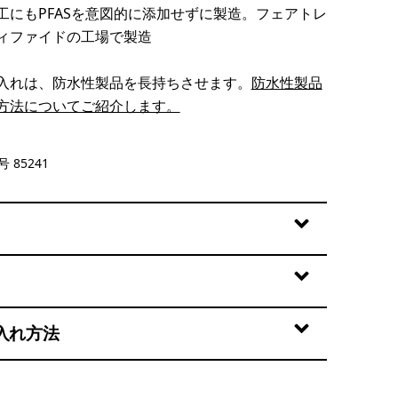
工にもPFASを意図的に添加せずに製造。フェアトレ
ィファイドの工場で製造
入れは、防水性製品を長持ちさせます。
防水性製品
方法についてご紹介します。
d Stone
 85241
入れ方法