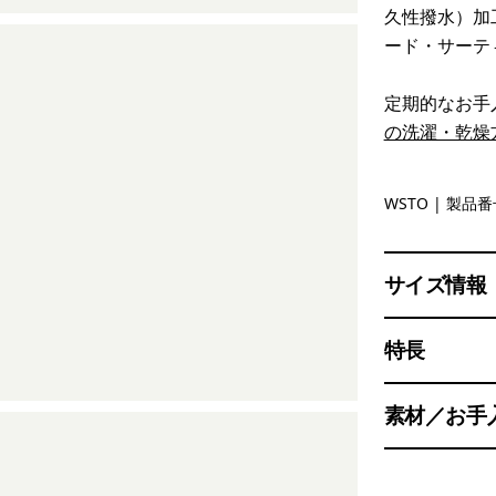
久性撥水）加
ード・サーテ
定期的なお手
の洗濯・乾燥
Weathere
WSTO
| 製品番号
サイズ情報
特長
素材／お手