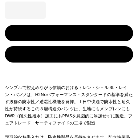
シンプルで控えめながら信頼のおけるトレントシェル 3L・レイ
ン・パンツは、H2Noパフォーマンス・スタンダードの基準を満た
す抜群の防水性／透湿性機能を発揮。１日中快適で防水性と耐久
性が持続するこの３層構造のパンツは、生地にもメンブレンにも
DWR（耐久性撥水）加工にもPFASを意図的に添加せずに製造。フ
ェアトレード・サーティファイドの工場で製造
定期的なお手入れは、防水性製品を長持ちさせます。
防水性製品