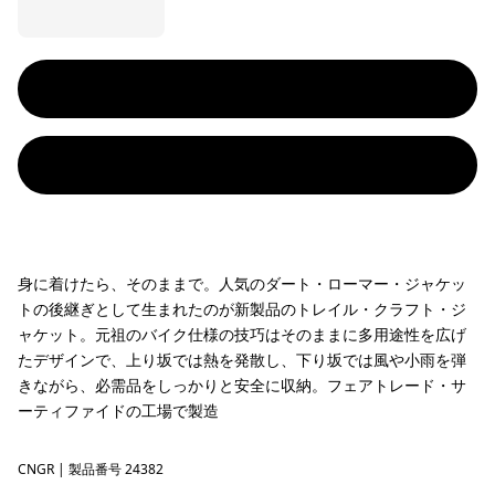
身に着けたら、そのままで。人気のダート・ローマー・ジャケッ
トの後継ぎとして生まれたのが新製品のトレイル・クラフト・ジ
ャケット。元祖のバイク仕様の技巧はそのままに多用途性を広げ
たデザインで、上り坂では熱を発散し、下り坂では風や小雨を弾
きながら、必需品をしっかりと安全に収納。フェアトレード・サ
ーティファイドの工場で製造
CNGR
Canopy Green
| 製品番号 24382