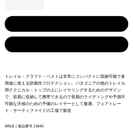
トレイル・クラフト・ベストは非常にコンパクトに収納可能で多
用途に使える防風性プロテクション。パタゴニアの他のトレイル
用テクニカル・トップの上にレイヤリングするためのデザイン
で、容易に収納して携帯できるので長期のライディングや予測不
可能な天候のための予備のレイヤーとして最適。フェアトレー
ド・サーティファイドの工場で製造
MRLB
Marlow Brown
| 製品番号 23840