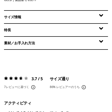
Glacial Blue
サイズ情報
特長
素材／お手入れ方法
3.7 / 5
サイズ通り
評価:
3.7 / 5
7レビューに基づく
86%
レビュアーのうち
アクティビティ