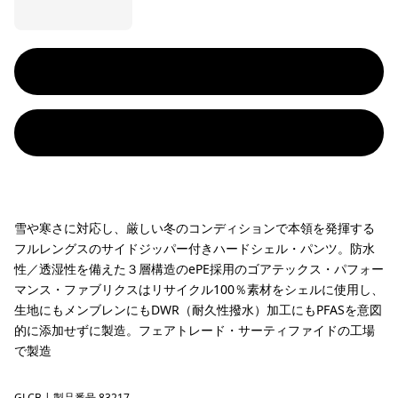
雪や寒さに対応し、厳しい冬のコンディションで本領を発揮する
フルレングスのサイドジッパー付きハードシェル・パンツ。防水
性／透湿性を備えた３層構造のePE採用のゴアテックス・パフォー
マンス・ファブリクスはリサイクル100％素材をシェルに使用し、
生地にもメンブレンにもDWR（耐久性撥水）加工にもPFASを意図
的に添加せずに製造。フェアトレード・サーティファイドの工場
で製造
GLCB
| 製品番号 83217