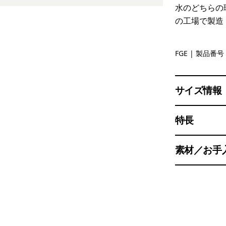
水のどちらの
の工場で製造
Forge Gre
FGE
| 製品番号 
サイズ情報
特長
素材／お手