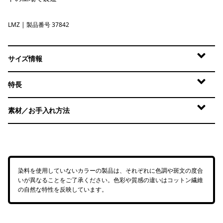
LMZ
Lemon Zest
| 製品番号 37842
サイズ情報
特長
素材／お手入れ方法
染料を使用していないカラーの製品は、それぞれに色調や斑文の度合
いが異なることをご了承ください。色彩や質感の違いはコットン繊維
の自然な特性を反映しています。