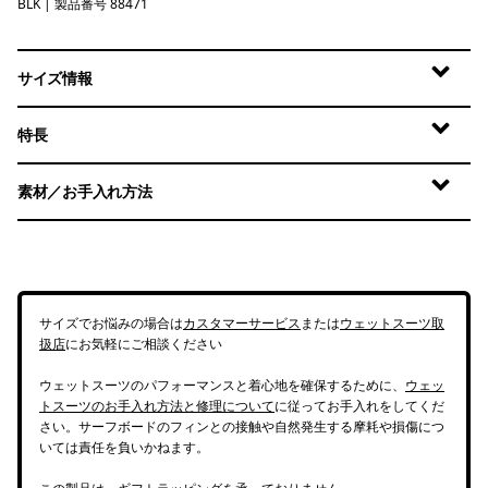
BLK
Black
| 製品番号 88471
サイズ情報
特長
素材／お手入れ方法
サイズでお悩みの場合は
カスタマーサービス
または
ウェットスーツ取
扱店
にお気軽にご相談ください
ウェットスーツのパフォーマンスと着心地を確保するために、
ウェッ
トスーツのお手入れ方法と修理について
に従ってお手入れをしてくだ
さい。サーフボードのフィンとの接触や自然発生する摩耗や損傷につ
いては責任を負いかねます。