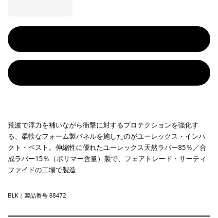
荒波で浮力を補いながら衝撃に対するプロテクションを強化す
る、柔軟なフォーム製パネルを施したのがユーレックス・インパ
クト・ベスト。伸縮性に優れたユーレックス天然ラバー85％／合
成ラバー15％（ポリマー含量）製で、フェアトレード・サーティ
ファイドの工場で製造
BLK
Black
| 製品番号 88472